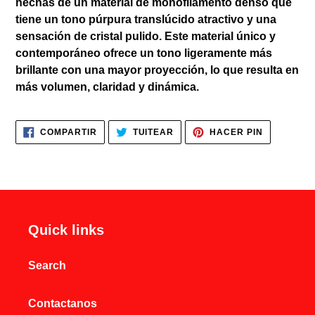
hechas de un material de monofilamento denso que
a
tiene un tono púrpura translúcido atractivo y una
tu
sensación de cristal pulido. Este material único y
carrito
contemporáneo ofrece un tono ligeramente más
de
brillante con una mayor proyección, lo que resulta en
compra
más volumen, claridad y dinámica.
COMPARTIR
TUITEAR
PINEAR
COMPARTIR
TUITEAR
HACER PIN
EN
EN
EN
FACEBOOK
TWITTER
PINTERES
Quick links
Search
Contactanos