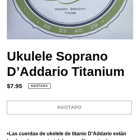
Ukulele Soprano
D’Addario Titanium
Precio
$7.95
AGOTADO
habitual
AGOTADO
Agregando
el
•Las cuerdas de ukelele de titanio D'Addario están
producto