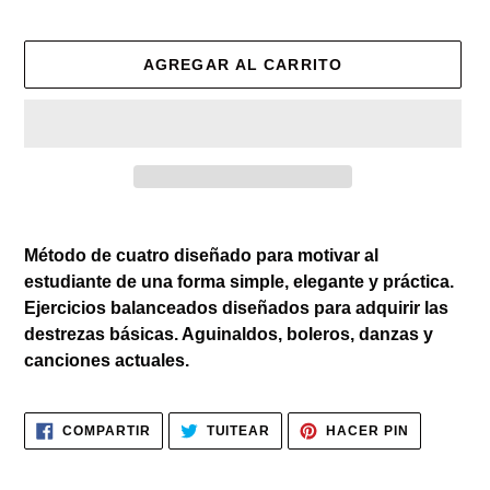
habitual
AGREGAR AL CARRITO
Agregando
el
Método de cuatro diseñado para motivar al
producto
estudiante de una forma simple, elegante y práctica.
a
Ejercicios balanceados diseñados para adquirir las
tu
destrezas básicas. Aguinaldos, boleros, danzas y
carrito
canciones actuales.
de
compra
COMPARTIR
TUITEAR
PINEAR
COMPARTIR
TUITEAR
HACER PIN
EN
EN
EN
FACEBOOK
TWITTER
PINTERES