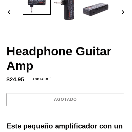
ANTERIOR
SIGU
DIAPOSITIVA
DIAP
Headphone Guitar
Amp
Precio
$24.95
AGOTADO
habitual
AGOTADO
Agregando
el
Este pequeño amplificador con un
producto