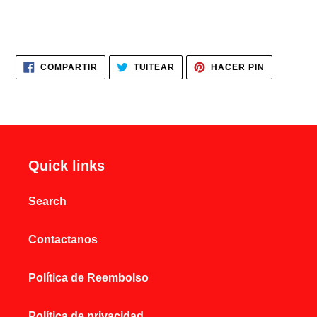
COMPARTIR
TUITEAR
PINEAR
COMPARTIR
TUITEAR
HACER PIN
EN
EN
EN
FACEBOOK
TWITTER
PINTERES
Quick links
Search
Contactanos
Política de Reembolso
Política de privacidad