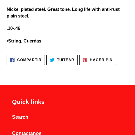
el
Nickel plated steel. Great tone. Long life with anti-rust
producto
plain steel.
a
tu
.10-.46
carrito
de
•String, Cuerdas
compra
COMPARTIR
TUITEAR
PINEAR
COMPARTIR
TUITEAR
HACER PIN
EN
EN
EN
FACEBOOK
TWITTER
PINTERES
Quick links
Search
Contactanos