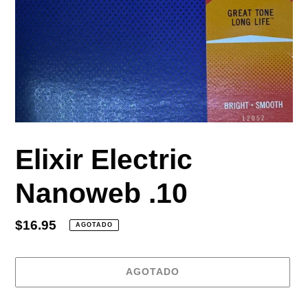
Elixir Electric
Nanoweb .10
Precio
$16.95
AGOTADO
habitual
AGOTADO
Agregando