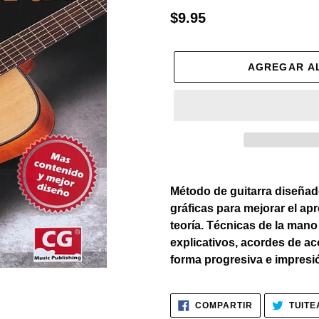
Precio
$9.95
habitual
AGREGAR A
Agregando
el
Método de guitarra diseña
producto
gráficas para mejorar el apr
a
teoría. Técnicas de la mano
tu
explicativos, acordes de 
carrito
forma progresiva e impresión
de
compra
COMPARTIR
COMPARTIR
TUITE
EN