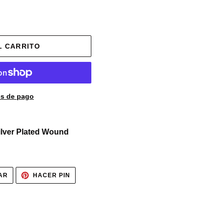
L CARRITO
s de pago
Silver Plated Wound
TUITEAR
PINEAR
AR
HACER PIN
EN
EN
TWITTER
PINTEREST