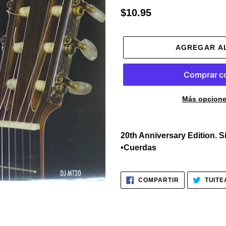
Precio
$10.95
habitual
AGREGAR A
Más opcione
Agregando
el
20th Anniversary Edition. 
producto
•Cuerdas
a
tu
COMPARTIR
carrito
COMPARTIR
TUITE
EN
FACEBOOK
de
compra